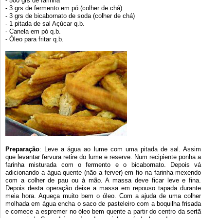
- 500 grs de farinha
- 3 grs de fermento em pó (colher de chá)
- 3 grs de bicabornato de soda (colher de chá)
- 1 pitada de sal Açúcar q.b.
- Canela em pó q.b.
- Óleo para fritar q.b.
Preparação
: Leve a água ao lume com uma pitada de sal. Assim
que levantar fervura retire do lume e reserve. Num recipiente ponha a
farinha misturada com o fermento e o bicabornato. Depois vá
adicionando a água quente (não a ferver) em fio na farinha mexendo
com a colher de pau ou à mão. A massa deve ficar leve e fina.
Depois desta operação deixe a massa em repouso tapada durante
meia hora. Aqueça muito bem o óleo. Com a ajuda de uma colher
molhada em água encha o saco de pasteleiro com a boquilha frisada
e comece a espremer no óleo bem quente a partir do centro da sertã