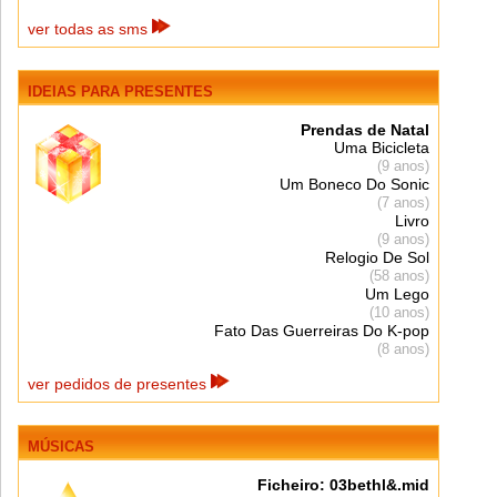
ver todas as sms
IDEIAS PARA
PRESENTES
Prendas de Natal
Uma Bicicleta
(9 anos)
Um Boneco Do Sonic
(7 anos)
Livro
(9 anos)
Relogio De Sol
(58 anos)
Um Lego
(10 anos)
Fato Das Guerreiras Do K-pop
(8 anos)
ver pedidos de presentes
MÚSICAS
Ficheiro: 03bethl&.mid