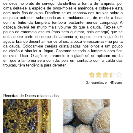
de ovos no prato de serviço, dando-lhes a forma de lampreia; por
cima deita-se a espécie de ovos-moles e amêndoa e cobre-se esta
com mais fios de ovos. Dispõem-se as «capas» das trouxas sobre o
conjunto anterior, sobrepondo-as e moldando-as, de modo a ficar
com o feitio da lampreia (embora bastante menos comprida). A
cabeça deverá ter muito mais volume do que a cauda. Faz-se um
pouco de caramelo escuro (mas sem queimar, pois amarga) que se
deita sobre parte do corpo da lampreia e, depois, com a glacê de
açúcar branco desenham-se os olhos, a boca e «escamas» na ponta
da cauda. Colocam-se cerejas cristalizadas nos olhos e um pouco
de cidrão a simular a língua. Contorna-se toda a lampreia com fios
de ovos. Dica: O açúcar, caramelo e a glacê só se aplicam no dia
em que a lampreia será comida, pois em contacto com a calda das
trouxas, têm tendência para derreter.
3.4
estrelas, em
45
votos
Receitas de Doces relacionadas