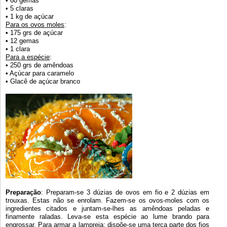
• 60 gemas
• 5 claras
• 1 kg de açúcar
Para os ovos moles
:
• 175 grs de açúcar
• 12 gemas
• 1 clara
Para a espécie
:
• 250 grs de amêndoas
• Açúcar para caramelo
• Glacê de açúcar branco
Preparação
: Preparam-se 3 dúzias de ovos em fio e 2 dúzias em
trouxas. Estas não se enrolam. Fazem-se os ovos-moles com os
ingredientes citados e juntam-se-lhes as amêndoas peladas e
finamente raladas. Leva-se esta espécie ao lume brando para
engrossar. Para armar a lampreia: dispõe-se uma terça parte dos fios