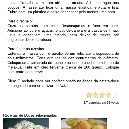
tigela. Trabalhe a mistura até ficar areada. Adicione água aos
poucos. Amasse até ficar uma massa elástica, enxuta e lisa.
Cubra com um plástico e deixe descansar pelo menos uma hora.
Para o recheio:
Coza as batatas com pele. Descasque-as e faça em puré.
Adicione ao puré o açúcar, o pau-de-canela e a casca de limão.
Leve a cozer em lume brando, sem deixar de mexer, até
engrossar. Deixe arrefecer.
Para fazer as azevias:
Estenda a massa com o auxílio de um rolo, até à espessura de
dois milímetros. Corte círculos de dez centímetros de diâmetro.
Coloque uma colherada de recheio no centro e dobre em forma de
meia-lua. Frite em óleo fervente (cerca de 160 graus). Coloque
num prato para servir.
Dica: O recheio pode ser confeccionado na época da batata-doce
e congelado para se utilizar no Natal.
3.7
estrelas, em
65
votos
Receitas de Doces relacionadas