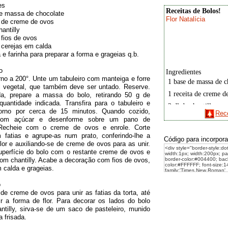
es
Receitas de Bolos!
de massa de chocolate
Flor Natalícia
a de creme de ovos
hantilly
 fios de ovos
 cerejas em calda
 e farinha para preparar a forma e grageias q.b.
Ingredientes
o
rno a 200°. Unte um tabuleiro com manteiga e forre
 1 base de massa de 
 vegetal, que também deve ser untado. Reserve.
 1 receita de creme d
a, prepare a massa do bolo, retirando 50 g de
quantidade indicada. Transfira para o tabuleiro e
 2 dl de chantilly
orno por cerca de 15 minutos. Quando cozido,
Rece
 300 g de fios de ovo
 com açúcar e desenforme sobre um pano de
 Recheie com o creme de ovos e enrole. Corte
 100 g de cerejas em 
 fatias e agrupe-as num prato, conferindo-lhe a
Código para incorpora
 manteiga e farinha p
lor e auxiliando-se de creme de ovos para as unir.
a forma e grageias q.
uperfície do bolo com o restante creme de ovos e
om chantilly. Acabe a decoração com fios de ovos,
Preparação
 calda e grageias.
Ligue o forno a 200
tabuleiro com mantei
o
com papel vegetal, 
 de creme de ovos para unir as fatias da torta, até
deve ser untado. Res
ir a forma de flor. Para decorar os lados do bolo
seguida, prepare a ma
ntilly, sirva-se de um saco de pasteleiro, munido
retirando 50 g de far
a frisada.
quantidade indicada. 