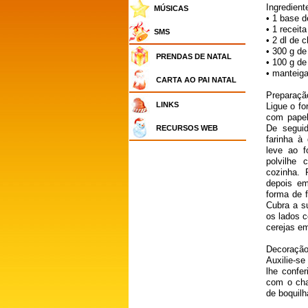
Ingredient
MÚSICAS
• 1 base 
• 1 receit
SMS
• 2 dl de c
• 300 g de
PRENDAS DE NATAL
• 100 g de
• manteiga
CARTA AO PAI NATAL
Preparaçã
LINKS
Ligue o fo
com papel
De seguid
RECURSOS WEB
farinha à 
leve ao f
polvilhe
cozinha.
depois em
forma de f
Cubra a s
os lados c
cerejas em
Decoraçã
Auxilie-se
lhe confer
com o cha
de boquilh