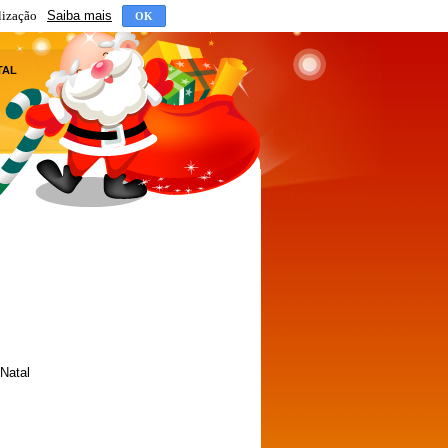
lização
Saiba mais
OK
TAL
 Natal