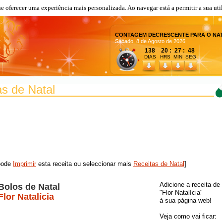
lhe oferecer uma experiência mais personalizada. Ao navegar está a permitir a sua uti
CONTAGEM DECRESCENTE PARA O NA
Sábado, 8 de Agosto de 2026
138 20 : 27 : 48
DIAS
HRS MIN SEG
as de Natal
 pode
Imprimir
esta receita ou seleccionar mais
Receitas de Natal
]
Adicione a receita de
Bolos de Natal
"Flor Natalícia"
Flor Natalícia
à sua página web!
Veja como vai ficar: