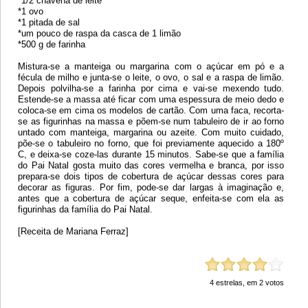
*1/2 chávena de leite
*1 ovo
*1 pitada de sal
*um pouco de raspa da casca de 1 limão
*500 g de farinha
Mistura-se a manteiga ou margarina com o açúcar em pó e a
fécula de milho e junta-se o leite, o ovo, o sal e a raspa de limão.
Depois polvilha-se a farinha por cima e vai-se mexendo tudo.
Estende-se a massa até ficar com uma espessura de meio dedo e
coloca-se em cima os modelos de cartão. Com uma faca, recorta-
se as figurinhas na massa e põem-se num tabuleiro de ir ao forno
untado com manteiga, margarina ou azeite. Com muito cuidado,
põe-se o tabuleiro no forno, que foi previamente aquecido a 180º
C, e deixa-se coze-las durante 15 minutos. Sabe-se que a família
do Pai Natal gosta muito das cores vermelha e branca, por isso
prepara-se dois tipos de cobertura de açúcar dessas cores para
decorar as figuras. Por fim, pode-se dar largas à imaginação e,
antes que a cobertura de açúcar seque, enfeita-se com ela as
figurinhas da família do Pai Natal.
[Receita de Mariana Ferraz]
4
estrelas, em
2
votos