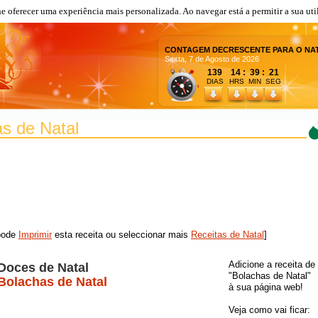
lhe oferecer uma experiência mais personalizada. Ao navegar está a permitir a sua uti
CONTAGEM DECRESCENTE PARA O NA
Sexta, 7 de Agosto de 2026
139 14 : 39 : 21
DIAS
HRS MIN SEG
as de Natal
 pode
Imprimir
esta receita ou seleccionar mais
Receitas de Natal
]
Adicione a receita de
Doces de Natal
"Bolachas de Natal"
Bolachas de Natal
à sua página web!
Veja como vai ficar: