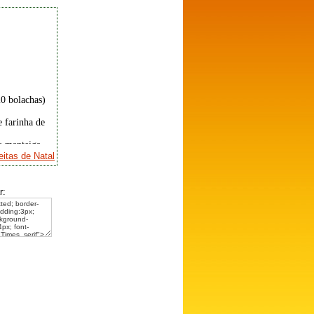
0 bolachas)
e farinha de
e manteiga
itas de Natal
de açúcar
 de canela
r:
 de gengibre
sência de
sta
s em gel, de