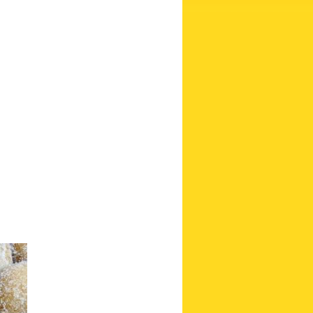
tos com
edientes
a até ficar
nutos, à
.
uma
om um
ário ou na
e um rolo.
cortador de
ejada e