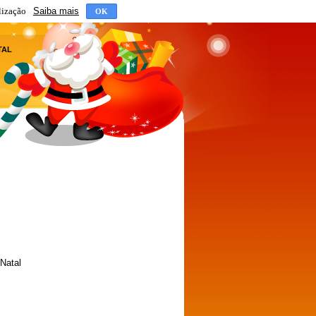
lização
Saiba mais
OK
TAL
 Natal