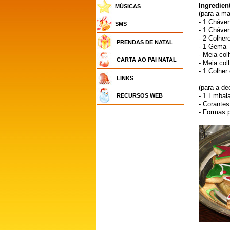
Ingredien
MÚSICAS
(para a m
- 1 Cháven
SMS
- 1 Cháve
- 2 Colher
PRENDAS DE NATAL
- 1 Gema
- Meia col
CARTA AO PAI NATAL
- Meia col
- 1 Colher
LINKS
(para a de
- 1 Embal
RECURSOS WEB
- Corantes
- Formas p