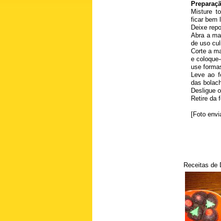
Preparaç
Misture t
ficar bem l
Deixe repo
Abra a ma
de uso cul
Corte a m
e coloque
use forma
Leve ao f
das bolac
Desligue o
Retire da 
[Foto envi
Receitas de 