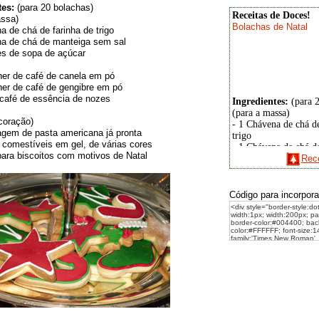
tes:
(para 20 bolachas)
Receitas de Doces!
assa)
Bolachas de Natal
a de chá de farinha de trigo
na de chá de manteiga sem sal
es de sopa de açúcar
her de café de canela em pó
her de café de gengibre em pó
Ingredientes:
(para 2
 café de essência de nozes
(para a massa)
- 1 Chávena de chá d
coração)
trigo
agem de pasta americana já pronta
- 1 Chávena de chá d
 comestíveis em gel, de várias cores
sem sal
ara biscoitos com motivos de Natal
Rece
- 2 Colheres de sopa 
- 1 Gema
- Meia colher de café
Código para incorpora
em pó
- Meia colher de café
em pó
- 1 Colher café de es
nozes
(para a decoração)
- 1 Embalagem de pa
americana já pronta
- Corantes comestívei
várias cores