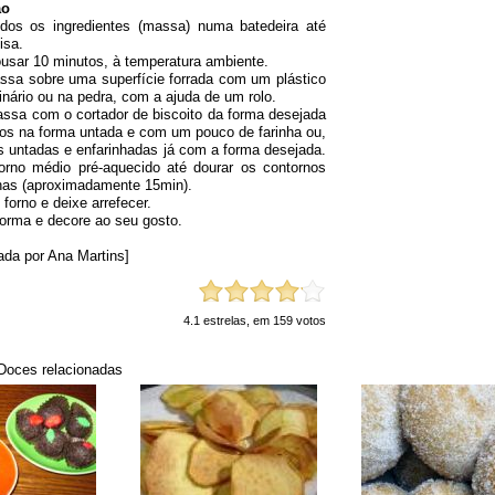
ão
- Formas para biscoi
odos os ingredientes (massa) numa batedeira até
motivos de Natal
isa.
usar 10 minutos, à temperatura ambiente.
ssa sobre uma superfície forrada com um plástico
inário ou na pedra, com a ajuda de um rolo.
assa com o cortador de biscoito da forma desejada
-os na forma untada e com um pouco de farinha ou,
s untadas e enfarinhadas já com a forma desejada.
orno médio pré-aquecido até dourar os contornos
has (aproximadamente 15min).
 forno e deixe arrefecer.
forma e decore ao seu gosto.
ada por Ana Martins]
Preparação
Misture todos os ingr
4.1
estrelas, em
159
votos
(massa) numa batedeir
bem lisa.
Deixe repousar 10 mi
Doces relacionadas
temperatura ambiente
Abra a massa sobre 
superfície forrada c
plástico de uso culin
pedra, com a ajuda d
Corte a massa com o 
biscoito da forma des