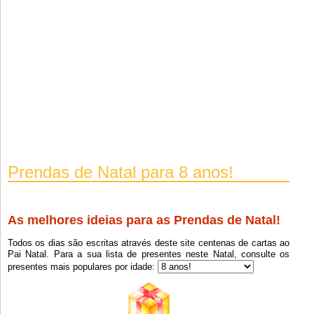
Mamadera
8
Amor Alegria E Paz
8
Pente Para Pentear
8
Nintendo Swich
8
Beijinhos
8
Consola
8
Uma Caixa De Carros Da Majjorete
8
Capa De Iphone 10 Do Stitch
8
Prendas de Natal para 8 anos!
Sonic Sinsento
8
Lego
8
As melhores ideias para as Prendas de Natal!
Lego De 2 Carros
8
Todos os dias são escritas através deste site centenas de cartas ao
Tablet
8
Pai Natal. Para a sua lista de presentes neste Natal, consulte os
presentes mais populares por idade:
Bilhetes Para A Disney
8
Fatos De Frio
8