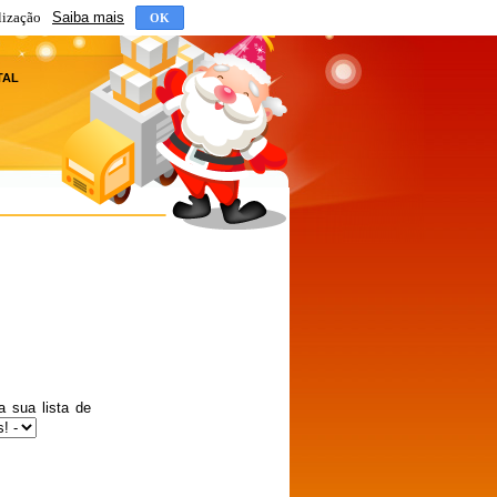
lização
Saiba mais
OK
TAL
a sua lista de
3
3