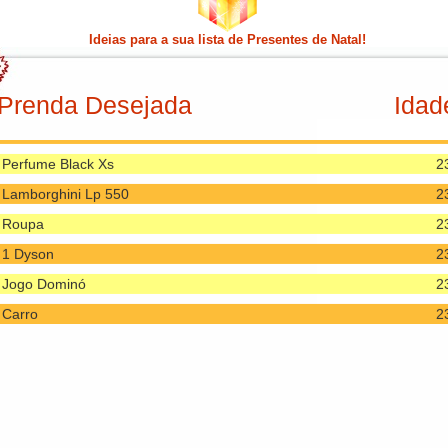
Uma Casa
2
Ideias para a sua lista de Presentes de Natal!
Uma Mesa De Dj
2
O Monopoly
2
Prenda Desejada
Idad
1 Aparelho De Som
2
Carrinho Telecomandado
2
Perfume Black Xs
2
Lamborghini Lp 550
2
Roupa
2
1 Dyson
2
Jogo Dominó
2
Carro
2