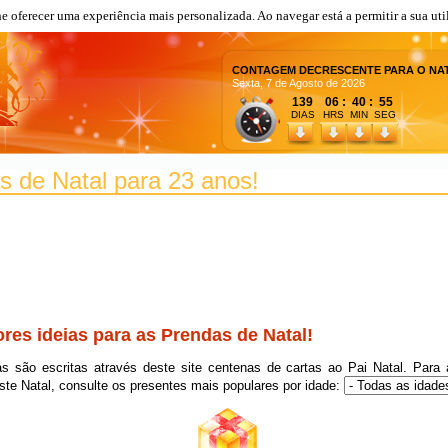
lhe oferecer uma experiência mais personalizada. Ao navegar está a permitir a sua uti
CONTAGEM DECRESCENTE PARA O NA
Sexta, 7 de Agosto de 2026
139 06 : 40 : 55
DIAS
HRS MIN SEG
s de Natal para 23 anos!
Clique em F5 (refresh) para carregar a próxima lista.
res ideias para as Prendas de Natal!
s são escritas através deste site centenas de cartas ao Pai Natal. Para 
ste Natal, consulte os presentes mais populares por idade:
Camera Digital
2
Bolsa
2