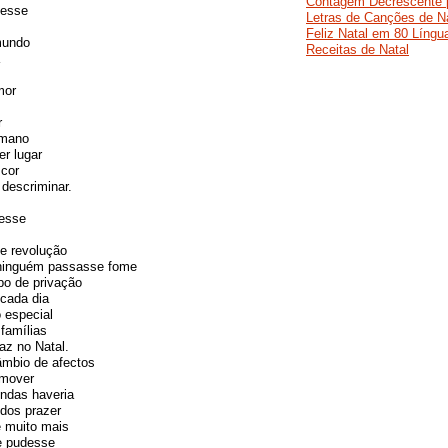
Contagem Decrescente p
desse
Letras de Canções de N
Feliz Natal em 80 Língu
mundo
Receitas de Natal
mor
r
umano
r lugar
 cor
 descriminar.
esse
e revolução
ninguém passasse fome
ipo de privação
 cada dia
 especial
famílias
az no Natal.
âmbio de afectos
omover
endas haveria
dos prazer
e muito mais
se pudesse