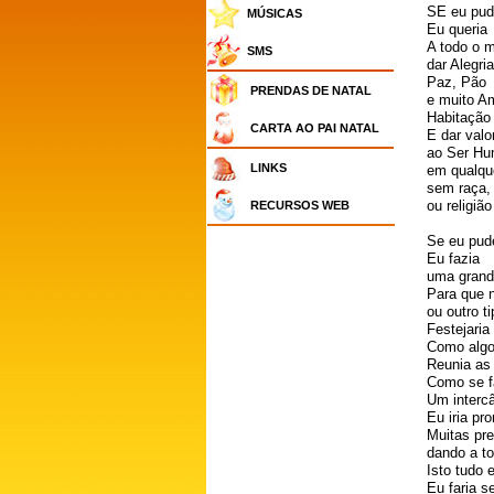
SE eu pu
MÚSICAS
Eu queria
A todo o 
SMS
dar Alegria
Paz, Pão
PRENDAS DE NATAL
e muito A
Habitação
CARTA AO PAI NATAL
E dar valo
ao Ser H
LINKS
em qualque
sem raça,
ou religião
RECURSOS WEB
Se eu pud
Eu fazia
uma grand
Para que 
ou outro t
Festejaria
Como algo
Reunia as 
Como se f
Um interc
Eu iria pr
Muitas pr
dando a to
Isto tudo 
Eu faria 