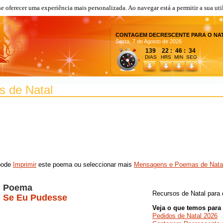
lhe oferecer uma experiência mais personalizada. Ao navegar está a permitir a sua uti
CONTAGEM DECRESCENTE PARA O NA
Sexta, 7 de Agosto de 2026
139 22 : 46 : 34
DIAS
HRS MIN SEG
 de Natal
 pode
Imprimir
este poema ou seleccionar mais
Mensagens e Poemas de Nata
Poema
Recursos de Natal para 
Se Eu Pudesse
Veja o que temos para 
Pedidos de Natal 2026