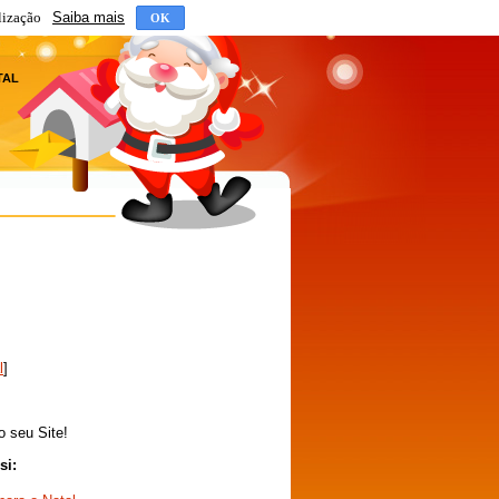
lização
Saiba mais
OK
TAL
l
]
o seu Site!
si: