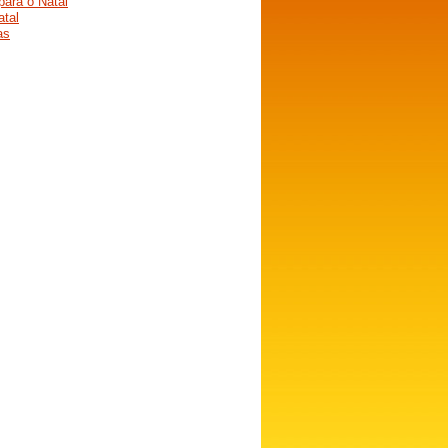
ara o Natal
atal
as