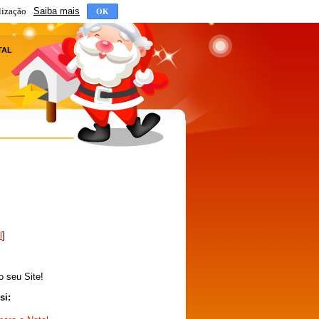
lização
Saiba mais
OK
TAL
l
]
o seu Site!
si: