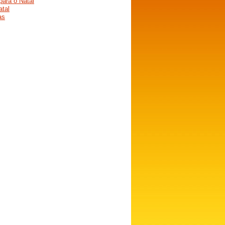
ara o Natal
atal
as