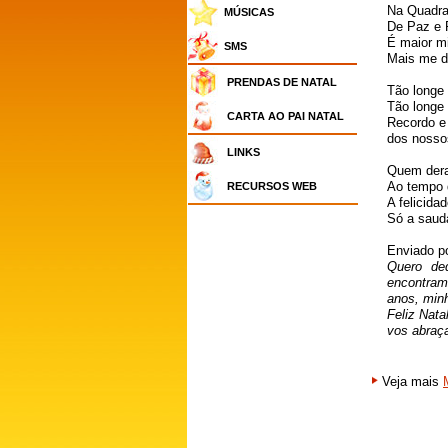
Na Quadra
MÚSICAS
De Paz e 
É maior mi
SMS
Mais me d
PRENDAS DE NATAL
Tão longe
Tão longe
CARTA AO PAI NATAL
Recordo e
dos nossos
LINKS
Quem dera 
Ao tempo 
RECURSOS WEB
A felicidad
Só a saud
Enviado p
Quero de
encontram
anos, minh
Feliz Nata
vos abraça
Veja mais