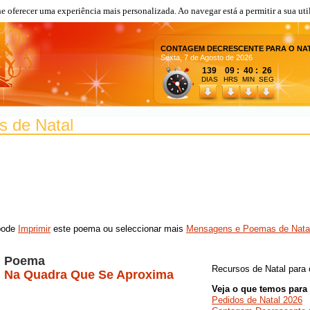
lhe oferecer uma experiência mais personalizada. Ao navegar está a permitir a sua uti
CONTAGEM DECRESCENTE PARA O NA
Sexta, 7 de Agosto de 2026
139 09 : 40 : 26
DIAS
HRS MIN SEG
 de Natal
 pode
Imprimir
este poema ou seleccionar mais
Mensagens e Poemas de Nata
Poema
Recursos de Natal para 
Na Quadra Que Se Aproxima
Veja o que temos para 
Pedidos de Natal 2026