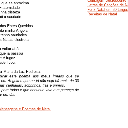
Contagem Decrescente p
 que se aproxima
Letras de Canções de N
Fraternidade
Feliz Natal em 80 Língu
nha tristeza
Receitas de Natal
ói a saudade
 dos Entes Queridos
 da minha Angola
 tenho saudades
 Natais d'outrora
voltar atrás
que já passou
e é fugaz...
ade ficou.
or Maria da Luz Pedrosa:
dicar este poema aos meus irmãos que se
 em Angola e que eu já não vejo há mais de 30
as cunhadas, sobrinhos, tias e primos.
l para todos e que continue viva a esperança de
r um dia.
Mensagens e Poemas de Natal