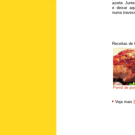
azeite. Junt
e deixar aq
numa traves
Receitas de 
Pernil de por
Veja mais