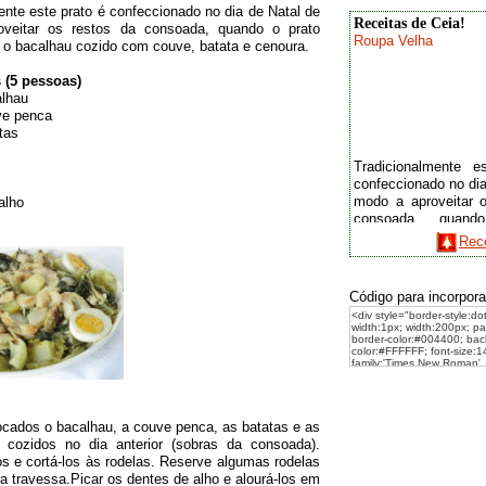
ente este prato é confeccionado no dia de Natal de
Receitas de Ceia!
veitar os restos da consoada, quando o prato
Roupa Velha
i o bacalhau cozido com couve, batata e cenoura.
 (5 pessoas)
alhau
ve penca
tas
Tradicionalmente e
confeccionado no dia
modo a aproveitar 
alho
consoada, quand
preparado foi o bac
Rece
com couve, batata e
Ingredientes (5 pes
Código para incorpora
300g de bacalhau
200g de couve penc
500g de batatas
4 Cenouras
1 Cebola
3 Ovos
6 Dentes de alho
1dl de azeite
ocados o bacalhau, a couve penca, as batatas e as
á cozidos no dia anterior (sobras da consoada).
s e cortá-los às rodelas. Reserve algumas rodelas
 a travessa.Picar os dentes de alho e alourá-los em