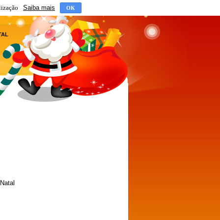
lização
Saiba mais
OK
TAL
 Natal