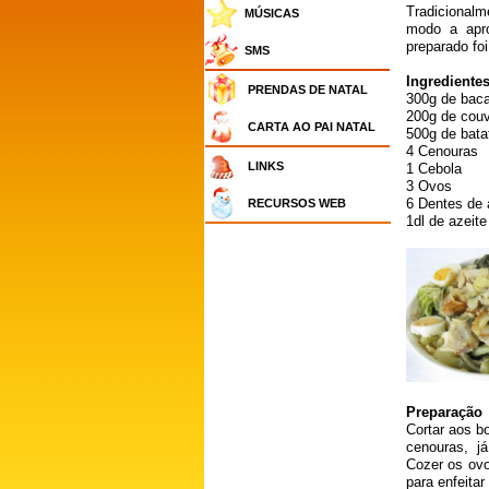
Tradicionalm
MÚSICAS
modo a apro
preparado fo
SMS
Ingredientes
PRENDAS DE NATAL
300g de bac
200g de cou
CARTA AO PAI NATAL
500g de bata
4 Cenouras
LINKS
1 Cebola
3 Ovos
6 Dentes de 
RECURSOS WEB
1dl de azeite
Preparação
Cortar aos b
cenouras, j
Cozer os ovo
para enfeitar