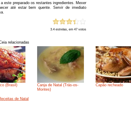
e a este preparado os restantes ingredientes. Mexer
uecer até estar bem quente. Servir de imediato
sa.
3.4
estrelas, em
47
votos
Preparação
Cortar aos bocados
Ceia relacionadas
a couve penca, as 
cenouras, já coz
anterior (sobras d
Cozer os ovos e c
rodelas. Reserv
rodelas para e
travessa.Picar os de
e alourá-los em aze
este preparado o
co (Brasil)
Canja de Natal (Trás-os-
Capão recheado
ingredientes. Mex
Montes)
aquecer até estar 
Servir de imed
Receitas de Natal
travessa.