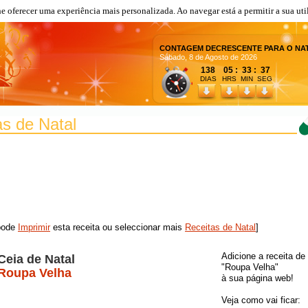
lhe oferecer uma experiência mais personalizada. Ao navegar está a permitir a sua uti
CONTAGEM DECRESCENTE PARA O NA
Sábado, 8 de Agosto de 2026
138 05 : 33 : 37
DIAS
HRS MIN SEG
as de Natal
 pode
Imprimir
esta receita ou seleccionar mais
Receitas de Natal
]
Adicione a receita de
Ceia de Natal
"Roupa Velha"
Roupa Velha
à sua página web!
Veja como vai ficar: