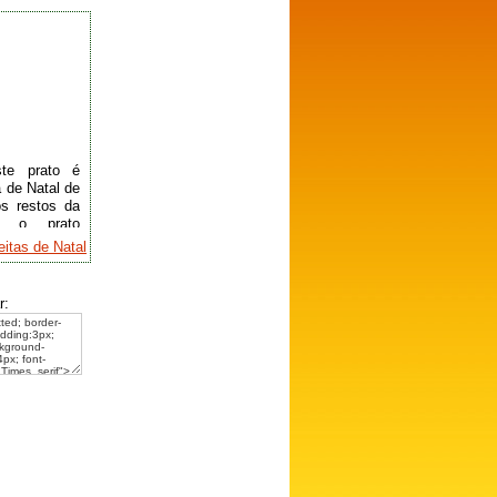
ste prato é
 de Natal de
os restos da
o o prato
alhau cozido
itas de Natal
 cenoura.
soas)
r:
a