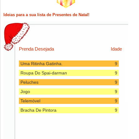
Sable De Luz
9
Ideias para a sua lista de Presentes de Natal!
Jurassic Park
9
Monitor
9
Um Computador
9
Phones(pretos)
9
Prenda Desejada
Idade
Um Unicornio
9
Uma Ritinha Gatinha.
9
Roupa Do Spai-darman
9
Peluches
9
Jogo
9
Telemóvel
9
Bracha De Pintora
9