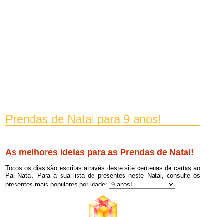
Prendas de Natal para 9 anos!
As melhores ideias para as Prendas de Natal!
Clique em F5 (refresh) para carregar a próxima lista.
Todos os dias são escritas através deste site centenas de cartas ao
Pai Natal. Para a sua lista de presentes neste Natal, consulte os
presentes mais populares por idade:
Boneca
9
Iphone 17 Pro Max
9