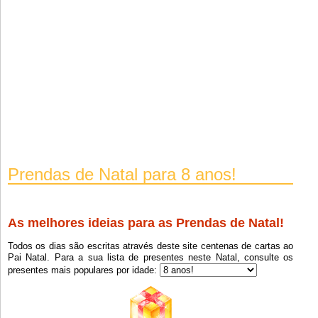
Nintendo Swich
8
Chocha Que Cabe Na Boca Do Bebé Reborne.
8
Um Mussasãorru Que Come
8
Tablete Verdadeiro
8
Playmobil City Action 6873
8
Auscultadores
8
Bichos Virtuais
8
Legos De Prinçesas
8
Prendas de Natal para 8 anos!
Bonecas Das Guerreiras Do K-pop
8
Canetas Brilhantes
8
Umas Bonecas Chamadas "as 4 Amigas "
8
As melhores ideias para as Prendas de Natal!
Ambolância Da Lego
8
Todos os dias são escritas através deste site centenas de cartas ao
Pai Natal. Para a sua lista de presentes neste Natal, consulte os
Partes Da Casa Dos Coelhinhos
8
presentes mais populares por idade:
Aeroporto Da Lego
8
Barbie Com Roupa
8