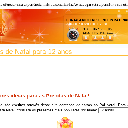
Telemovel
1
lhe oferecer uma experiência mais personalizada. Ao navegar está a permitir a sua uti
Boneca
1
CONTAGEM DECRESCENTE PARA O NA
Deuce Gorgon Festa Do Monstro Fashion
1
Sábado, 8 de Agosto de 2026
138 06 : 20 : 05
Carrinhos
1
DIAS
HRS MIN SEG
Camera Digital
1
Agenda
1
s de Natal para 12 anos!
Tenis
1
Um Helicoptero De Controle Remoto
1
Ps3
1
Urso
1
Bicicleta
1
res ideias para as Prendas de Natal!
Agenda Da Kitty
1
s são escritas através deste site centenas de cartas ao Pai Natal. Para 
Uma Cadela Golden Retriever Pequenina
1
ste Natal, consulte os presentes mais populares por idade:
Carrinho De Controle Remoto
1
Uma Cesta De Chocolate
1