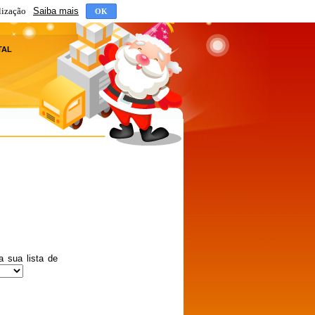
2
lização
Saiba mais
OK
2
TAL
2
2
2
2
2
2
2
2
2
2
a sua lista de
2
2
2