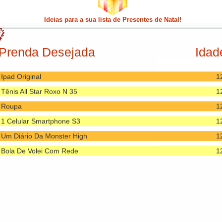
Um Puzzle
1
Ideias para a sua lista de Presentes de Natal!
Uma Mochila
1
Tablet
1
Prenda Desejada
Idad
Camera Digital
1
Roupa
1
Ipad Original
1
Tênis All Star Roxo N 35
1
Roupa
1
1 Celular Smartphone S3
1
Um Diário Da Monster High
1
Bola De Volei Com Rede
1