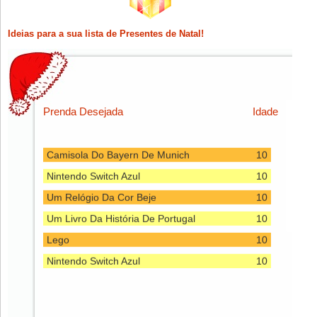
Ideias para a sua lista de Presentes de Natal!
Clique em F5 (refresh) para carregar a próxima lista.
Prenda Desejada
Idade
Camisola Do Bayern De Munich
10
Nintendo Switch Azul
10
Um Relógio Da Cor Beje
10
Um Livro Da História De Portugal
10
Lego
10
Nintendo Switch Azul
10