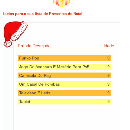
Teclado E Rato
9
Ideias para a sua lista de Presentes de Natal!
Um Castelo
9
Roupa Do Mikei
9
Um Computador.
9
Chocolate
9
Prenda Desejada
Idade
Roupa
9
Funko Pop
9
Jogo De Aventura E Mistério Para Ps5
9
Camisola Do Psg
9
Um Casal De Pombas
9
Televisao E Leds
9
Tablet
9