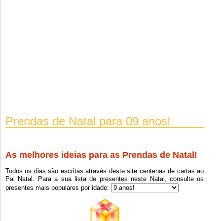
Prendas de Natal para 09 anos!
As melhores ideias para as Prendas de Natal!
Clique em F5 (refresh) para carregar a próxima lista.
Todos os dias são escritas através deste site centenas de cartas ao
Pai Natal. Para a sua lista de presentes neste Natal, consulte os
presentes mais populares por idade:
Pistola Nerf
9
Lego Friends
9