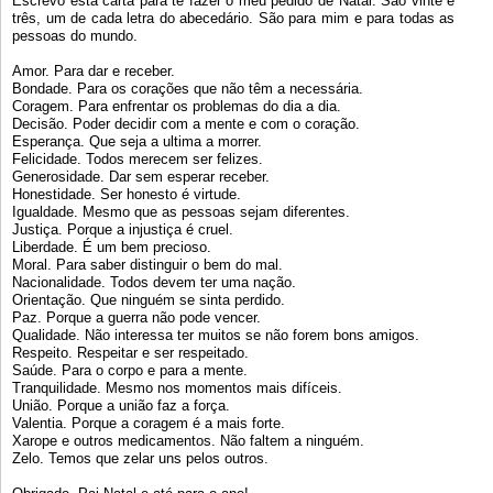
Escrevo esta carta para te fazer o meu pedido de Natal. São vinte e
três, um de cada letra do abecedário. São para mim e para todas as
pessoas do mundo.
Amor. Para dar e receber.
Bondade. Para os corações que não têm a necessária.
Coragem. Para enfrentar os problemas do dia a dia.
Decisão. Poder decidir com a mente e com o coração.
Esperança. Que seja a ultima a morrer.
Felicidade. Todos merecem ser felizes.
Generosidade. Dar sem esperar receber.
Honestidade. Ser honesto é virtude.
Igualdade. Mesmo que as pessoas sejam diferentes.
Justiça. Porque a injustiça é cruel.
Liberdade. É um bem precioso.
Moral. Para saber distinguir o bem do mal.
Nacionalidade. Todos devem ter uma nação.
Orientação. Que ninguém se sinta perdido.
Paz. Porque a guerra não pode vencer.
Qualidade. Não interessa ter muitos se não forem bons amigos.
Respeito. Respeitar e ser respeitado.
Saúde. Para o corpo e para a mente.
Tranquilidade. Mesmo nos momentos mais difíceis.
União. Porque a união faz a força.
Valentia. Porque a coragem é a mais forte.
Xarope e outros medicamentos. Não faltem a ninguém.
Zelo. Temos que zelar uns pelos outros.