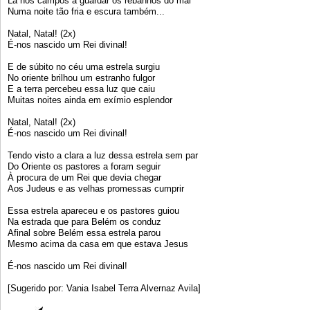
Lá nos campos a guardar os rebanhos do mal
Numa noite tão fria e escura também...
Natal, Natal! (2x)
É-nos nascido um Rei divinal!
E de súbito no céu uma estrela surgiu
No oriente brilhou um estranho fulgor
E a terra percebeu essa luz que caiu
Muitas noites ainda em exímio esplendor
Natal, Natal! (2x)
É-nos nascido um Rei divinal!
Tendo visto a clara a luz dessa estrela sem par
Do Oriente os pastores a foram seguir
À procura de um Rei que devia chegar
Aos Judeus e as velhas promessas cumprir
Essa estrela apareceu e os pastores guiou
Na estrada que para Belém os conduz
Afinal sobre Belém essa estrela parou
Mesmo acima da casa em que estava Jesus
É-nos nascido um Rei divinal!
[Sugerido por: Vania Isabel Terra Alvernaz Avila]