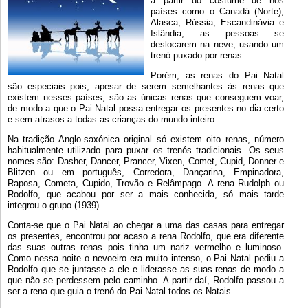
a partir do costume de nos
países como o Canadá (Norte),
Alasca, Rússia, Escandinávia e
Islândia, as pessoas se
deslocarem na neve, usando um
trenó puxado por renas.
Porém, as renas do Pai Natal
são especiais pois, apesar de serem semelhantes às renas que
existem nesses países, são as únicas renas que conseguem voar,
de modo a que o Pai Natal possa entregar os presentes no dia certo
e sem atrasos a todas as crianças do mundo inteiro.
Na tradição Anglo-saxónica original só existem oito renas, número
habitualmente utilizado para puxar os trenós tradicionais. Os seus
nomes são: Dasher, Dancer, Prancer, Vixen, Comet, Cupid, Donner e
Blitzen ou em português, Corredora, Dançarina, Empinadora,
Raposa, Cometa, Cupido, Trovão e Relâmpago. A rena Rudolph ou
Rodolfo, que acabou por ser a mais conhecida, só mais tarde
integrou o grupo (1939).
Conta-se que o Pai Natal ao chegar a uma das casas para entregar
os presentes, encontrou por acaso a rena Rodolfo, que era diferente
das suas outras renas pois tinha um nariz vermelho e luminoso.
Como nessa noite o nevoeiro era muito intenso, o Pai Natal pediu a
Rodolfo que se juntasse a ele e liderasse as suas renas de modo a
que não se perdessem pelo caminho. A partir daí, Rodolfo passou a
ser a rena que guia o trenó do Pai Natal todos os Natais.